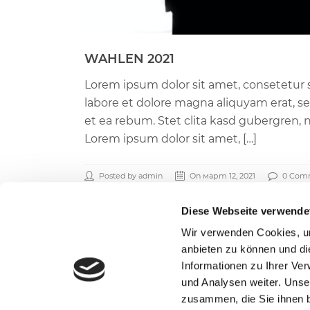
WAHLEN 2021
Lorem ipsum dolor sit amet, consetetur 
labore et dolore magna aliquyam erat, se
et ea rebum. Stet clita kasd gubergren, 
Lorem ipsum dolor sit amet, […]
Posted by admin
On март 12, 2021
0 Com
Diese Webseite verwende
Wir verwenden Cookies, um
anbieten zu können und di
Informationen zu Ihrer Ve
und Analysen weiter. Unse
zusammen, die Sie ihnen b