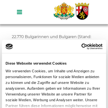
22.770 Bulgarinnen und Bulgaren (Stand:
31.12.2019) leben in Rheinland-Pfalz. Damit
ist die hiesige Gemeinde erneut
gewachsen, was sich auch in den
vielfältigen Initiativen und Aktivitäten
Diese Webseite verwendet Cookies
widerspiegelt:
Wir verwenden Cookies, um Inhalte und Anzeigen zu
personalisieren, Funktionen für soziale Medien anbieten
zu können und die Zugriffe auf unsere Website zu
Organisationen
analysieren. Außerdem geben wir Informationen zu Ihrer
Verwendung unserer Website an unsere Partner für
Bulgarische Schule “Trakia”
soziale Medien, Werbung und Analysen weiter. Unsere
Kultur
Unterricht: Goethe-Grundschule
Partner führen diese Informationen möglicherweise mit