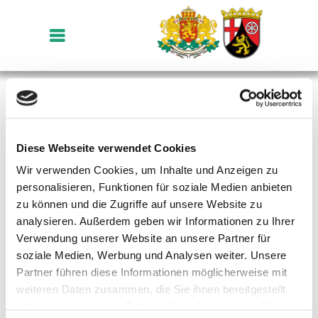
Daniel Gahr, Honorarkonsul der Republik
Bulgarien für Rheinland-Pfalz
Diese Webseite verwendet Cookies
Wir verwenden Cookies, um Inhalte und Anzeigen zu
Wer ist der Honorarkonsul?
personalisieren, Funktionen für soziale Medien anbieten
zu können und die Zugriffe auf unsere Website zu
Daniel Gahr (geb. am 2.12.1970 in Hamburg)
analysieren. Außerdem geben wir Informationen zu Ihrer
Was ist ein Honorarkonsul?
ist Vorstandsvorsitzender der Mainzer
Verwendung unserer Website an unsere Partner für
Stadtwerke AG und Geschäftsführer der
soziale Medien, Werbung und Analysen weiter. Unsere
Ein Honorarkonsul ist
Zentrale Beteiligungsgesellschaft der Stadt
Partner führen diese Informationen möglicherweise mit
Wie kann man ihn
ein
ehrenamtlicher
Konsul (
lat.
honor,
Mainz GmbH. Seit 1992, als er seine spätere
weiteren Daten zusammen, die Sie ihnen bereitgestellt
erreichen?
honoris, die Ehre). Die ebenfalls noch
Frau, die gebürtige Bulgarin ist, während
haben oder die sie im Rahmen Ihrer Nutzung der Dienste
gebräuchliche